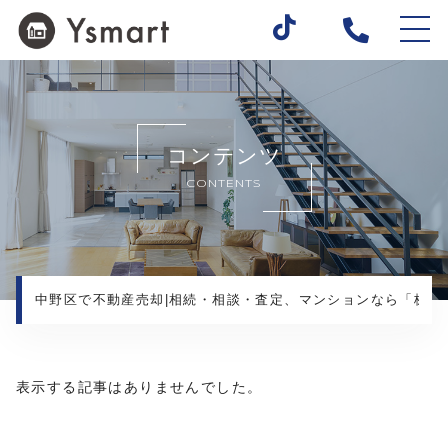
ホーム
当社について
コンテンツ
事業内容
CONTENTS
ご依頼の流れ
スタッフブログ
物件情報
よくある質問
中野区で不動産売却|相続・相談・査定、マンションなら「株式会
お知らせ
会社概要
表示する記事はありませんでした。
プライバシーポリシー
外部サイト